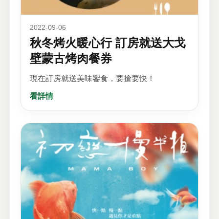
2022-09-06
秋冬烤火暖心行 訂房就送大戈
壁蒙古烤肉餐券
現在訂房就送美味饗食，要搶要快！
看詳情